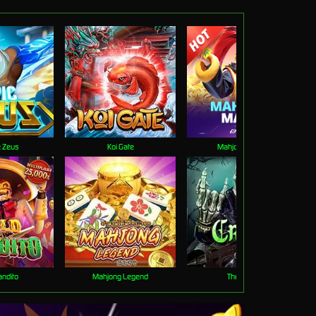
e Zeus
Koi Gate
Mahjong Magic
andito
Mahjong Legend
The Crypt