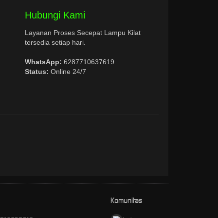
Hubungi Kami
Layanan Proses Secepat Lampu Kilat
tersedia setiap hari.
WhatsApp:
6287710637619
Status:
Online 24/7
Komunitas