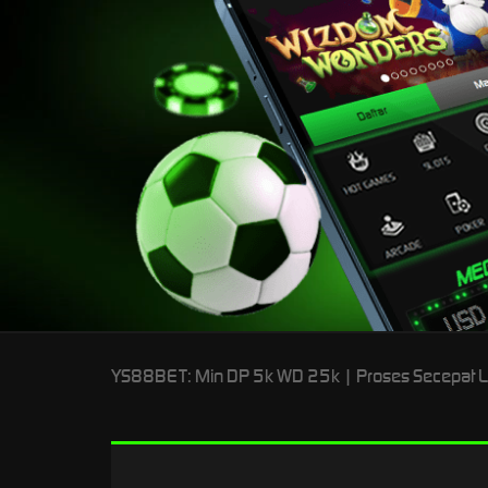
mend****1
IDR
516,450.00
Starlight Princess™ 1000
tongs****7
IDR
472,960.00
Mahjong Ways 2
mend****1
IDR
438,990.00
Gates of Olympus 1000
er****1
IDR
418,400.00
Gates of Gatot Kaca 1000
ho****7
IDR
410,000.00
Mahjong Ways
YS88BET: Min DP 5k WD 25k | Proses Secepat L