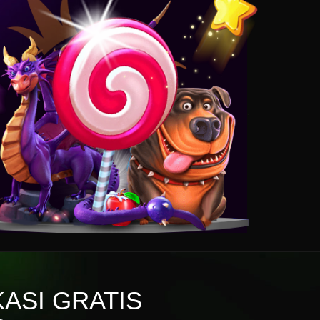
ASI GRATIS