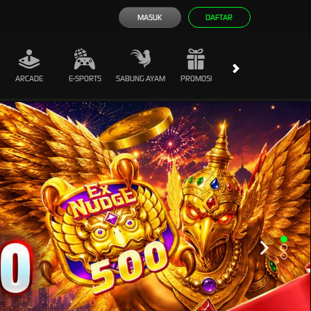
MASUK
DAFTAR
ARCADE
E-SPORTS
SABUNG AYAM
PROMOSI