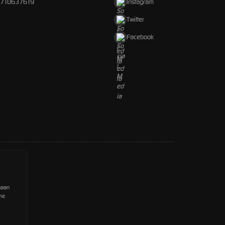
710637619
Instagram
Twitter
Facebook
haan
ame