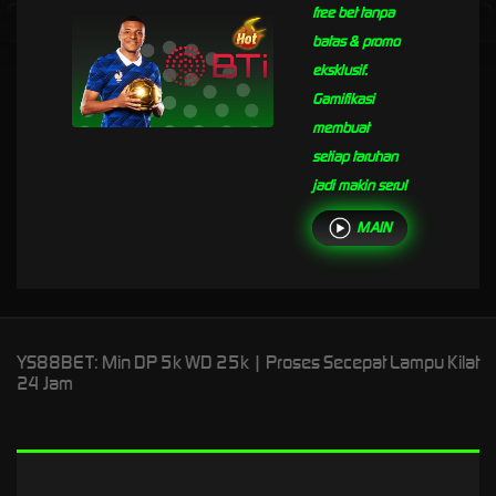
free bet tanpa
batas & promo
eksklusif.
Gamifikasi
membuat
setiap taruhan
jadi makin seru!
MAIN
YS88BET: Min DP 5k WD 25k | Proses Secepat Lampu Kilat
24 Jam