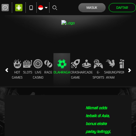
MASUK
DAFTAR
HOT
SLOTS
LIVE
RACE
OLAHRAGA
CRASH
ARCADE
E-
SABUNG
PROMOSI
GAMES
CASINO
GAME
SPORTS
AYAM
Nikmati odds
terbaik di Asia,
bonus ekstra
parlay tertinggi,