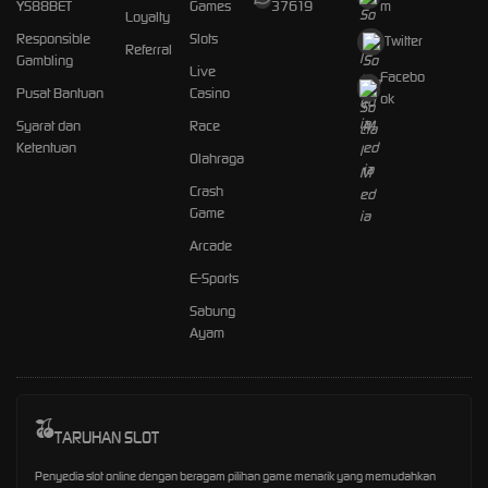
YS88BET
Games
37619
m
Loyalty
Responsible
Slots
Twitter
Referral
Gambling
Live
Facebo
Pusat Bantuan
Casino
ok
Syarat dan
Race
Ketentuan
Olahraga
Crash
Game
Arcade
E-Sports
Sabung
Ayam
TARUHAN SLOT
Penyedia slot online dengan beragam pilihan game menarik yang memudahkan