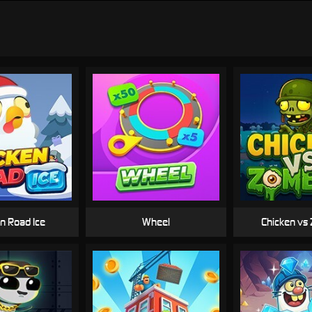
n Road Ice
Wheel
Chicken vs