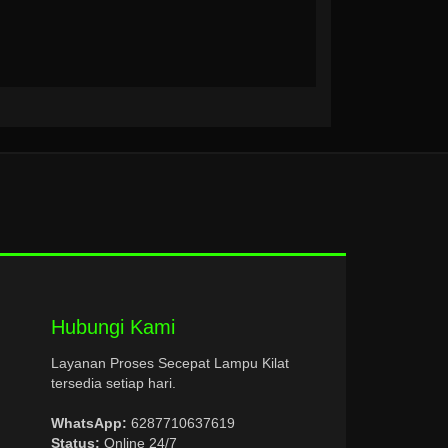
Hubungi Kami
Layanan Proses Secepat Lampu Kilat
tersedia setiap hari.
WhatsApp:
6287710637619
Status:
Online 24/7