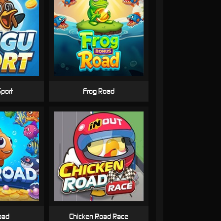
port
Frog Road
oad
Chicken Road Race