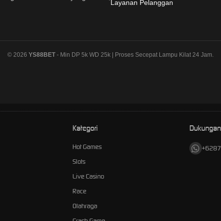
Layanan Pelanggan
© 2026
YS88BET
- Min DP 5k WD 25k | Proses Secepat Lampu Kilat 24 Jam.
Kategori
Dukungan
Hot Games
+6287
Slots
Live Casino
Race
Olahraga
Crash Game