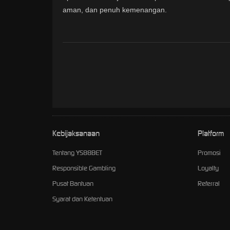
aman, dan penuh kemenangan.
Kebijaksanaan
Platform
Tentang YS88BET
Promosi
Responsible Gambling
Loyalty
Pusat Bantuan
Referral
Syarat dan Ketentuan