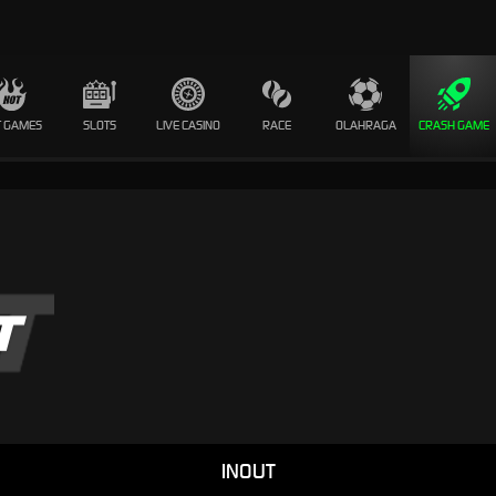
T GAMES
SLOTS
LIVE CASINO
RACE
OLAHRAGA
CRASH GAME
INOUT