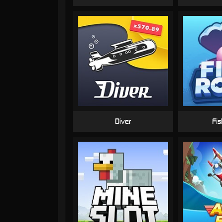
Diver
Fi