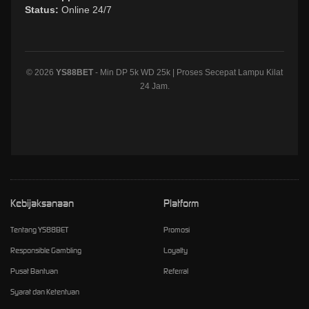
Status:
Online 24/7
© 2026
YS88BET
- Min DP 5k WD 25k | Proses Secepat Lampu Kilat
24 Jam.
Kebijaksanaan
Platform
Tentang YS88BET
Promosi
Responsible Gambling
Loyalty
Pusat Bantuan
Referral
Syarat dan Ketentuan